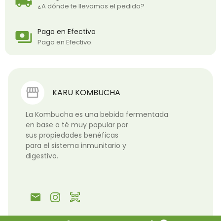
local_shipping
¿A dónde te llevamos el pedido?
Pago en Efectivo
payments
Pago en Efectivo.
KARU KOMBUCHA
La Kombucha es una bebida fermentada

en base a té muy popular por

sus propiedades benéficas

para el sistema inmunitario y

digestivo.  

email
qr_code_scanner